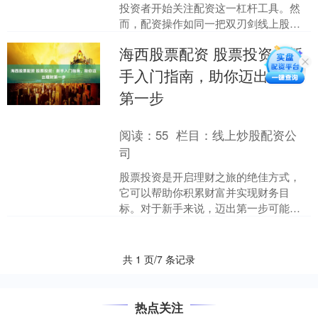
投资者开始关注配资这一杠杆工具。然
而，配资操作如同一把双刃剑线上股票
配资开户，用得好可放大收益，用不好
海西股票配资 股票投资：新
则可能加速亏损。本文将为....
手入门指南，助你迈出理财
第一步
阅读：
55
栏目：
线上炒股配资公
司
股票投资是开启理财之旅的绝佳方式，
它可以帮助你积累财富并实现财务目
标。对于新手来说，迈出第一步可能令
人望而生畏，但遵循以下指南可以让你
轻松上手： 股票配资是指投....
共 1 页/7 条记录
热点关注