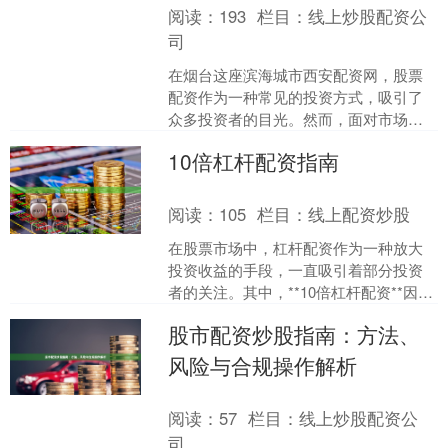
阅读：
193
栏目：
线上炒股配资公
司
在烟台这座滨海城市西安配资网，股票
配资作为一种常见的投资方式，吸引了
众多投资者的目光。然而，面对市场上
众多的配资平台和复杂的操作流程，如
10倍杠杆配资指南
何确保资金安全并制定有效....
阅读：
105
栏目：
线上配资炒股
在股票市场中，杠杆配资作为一种放大
投资收益的手段，一直吸引着部分投资
者的关注。其中，**10倍杠杆配资**因其
极高的杠杆比例，成为高风险偏好投资
股市配资炒股指南：方法、
者讨论的焦点。本....
风险与合规操作解析
阅读：
57
栏目：
线上炒股配资公
司