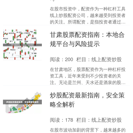
在股市投资中，配资作为一种杠杆工具
线上炒股配资公司，越来越受到投资者
的关注。所谓配资，是指投资者通过向
配资公司或平台借入资金，放大自身投
甘肃股票配资指南：本地合
资本金，从而在股市中获得....
规平台与风险提示
阅读：
200
栏目：
线上配资炒股
在甘肃地区，股票配资作为一种杠杆投
资工具，近年来受到不少投资者的关
注。无论是兰州、天水还是酒泉的股
民，都希望通过配资放大收益。然而，
炒股配资最新指南，安全策
市场信息繁杂西安期货配资，如....
略全解析
阅读：
178
栏目：
线上配资炒股
在股市波动加剧的背景下，越来越多的