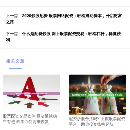
上一篇：
2020炒股配资 股票网络配资：轻松撬动资本，开启财富
之路
下一篇：
什么是配资炒股 网上股票配资交易：轻松杠杆，稳健获
利
相关文章
股票配资交易软件 经济延续稳
配资炒股合法吗? 上虞股票配资
中有进 政策力促需求恢复
平台：助你投资扬帆起航