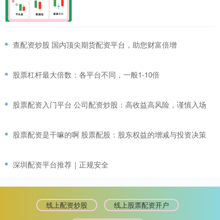
​查配资炒股 国内顶尖期货配资平台，助您财富倍增
​股票杠杆最大倍数：各平台不同，一般1-10倍
​股票配资入门平台 公司配资炒股：高收益高风险，谨慎入场
​股票配资是干嘛的啊 股票配股：股东权益的增减与投资决策
​深圳配资平台推荐｜正规安全
线上配资炒股
线上股票配资开户