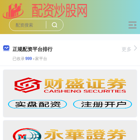
正规配资平台排行
更多
已收录
999
+家平台