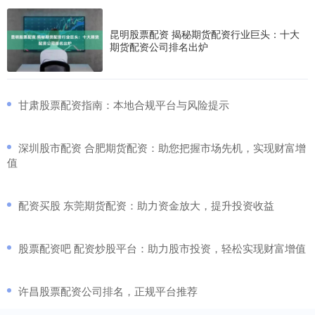
昆明股票配资 揭秘期货配资行业巨头：十大
期货配资公司排名出炉
​甘肃股票配资指南：本地合规平台与风险提示
​深圳股市配资 合肥期货配资：助您把握市场先机，实现财富增
值
​配资买股 东莞期货配资：助力资金放大，提升投资收益
​股票配资吧 配资炒股平台：助力股市投资，轻松实现财富增值
​许昌股票配资公司排名，正规平台推荐