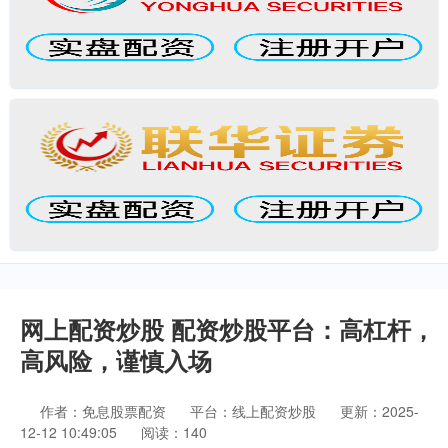
网上配资炒股 配资炒股平台：高杠杆，
高风险，谨慎入场
作者：免息股票配资
平台：线上配资炒股
更新：2025-
12-12 10:49:05
阅读：140