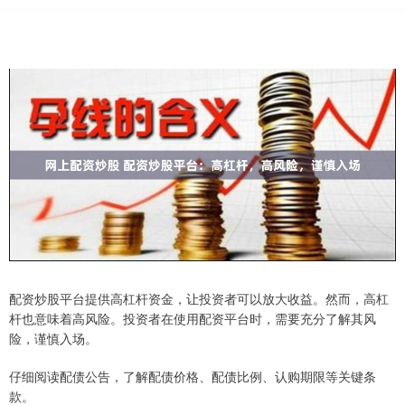
配资炒股平台提供高杠杆资金，让投资者可以放大收益。然而，高杠
杆也意味着高风险。投资者在使用配资平台时，需要充分了解其风
险，谨慎入场。
仔细阅读配债公告，了解配债价格、配债比例、认购期限等关键条
款。