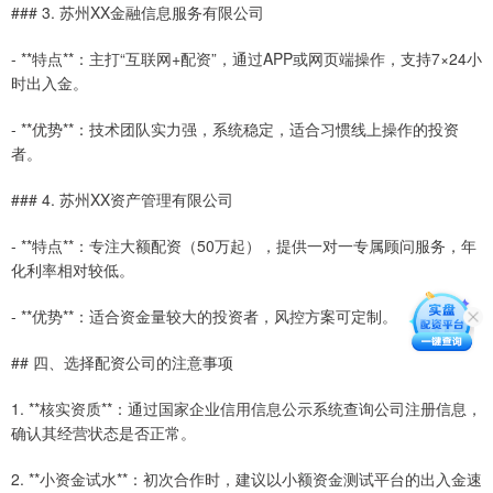
### 3. 苏州XX金融信息服务有限公司
- **特点**：主打“互联网+配资”，通过APP或网页端操作，支持7×24小
时出入金。
- **优势**：技术团队实力强，系统稳定，适合习惯线上操作的投资
者。
### 4. 苏州XX资产管理有限公司
- **特点**：专注大额配资（50万起），提供一对一专属顾问服务，年
化利率相对较低。
- **优势**：适合资金量较大的投资者，风控方案可定制。
## 四、选择配资公司的注意事项
1. **核实资质**：通过国家企业信用信息公示系统查询公司注册信息，
确认其经营状态是否正常。
2. **小资金试水**：初次合作时，建议以小额资金测试平台的出入金速