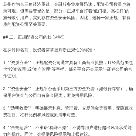
苏州作为长三角经济重镇，金融服务业发展迅速，配资公司数量也较
为可观。但需要警惕的是，部分非正规平台打着“低门槛、高杠杆”的
旗号吸引用户，实则存在资金安全风险。因此，选择一家正规、有资
质的配资公司至关重要。
## 二、正规配资公司的核心特征
在探讨排名前，投资者需掌握判断正规性的标准：
1. **资质齐全**：正规配资公司通常具备工商营业执照，且经营范围包
含“投资管理”或“资产管理”等字样。部分平台还会展示与证券公司的合
作证明。
2. **资金安全**：正规平台会采用第三方资金托管（如银行存管），确
保用户资金与公司自有资金隔离，避免挪用风险。
3. **透明收费**：明确展示利息、管理费、交易佣金等费用，无隐藏收
费项目。杠杆比例和风控规则清晰可查。
4. **合规运营**：不承诺“稳赚不赔”，不诱导用户进行超出风险承受能
力的操作。同时，会提供风险提示和止损建议。