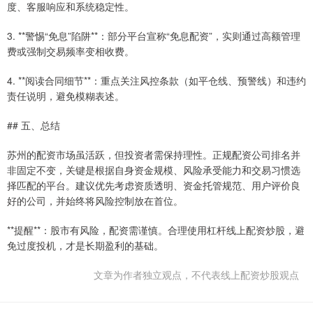
度、客服响应和系统稳定性。
3. **警惕“免息”陷阱**：部分平台宣称“免息配资”，实则通过高额管理
费或强制交易频率变相收费。
4. **阅读合同细节**：重点关注风控条款（如平仓线、预警线）和违约
责任说明，避免模糊表述。
## 五、总结
苏州的配资市场虽活跃，但投资者需保持理性。正规配资公司排名并
非固定不变，关键是根据自身资金规模、风险承受能力和交易习惯选
择匹配的平台。建议优先考虑资质透明、资金托管规范、用户评价良
好的公司，并始终将风险控制放在首位。
**提醒**：股市有风险，配资需谨慎。合理使用杠杆线上配资炒股，避
免过度投机，才是长期盈利的基础。
文章为作者独立观点，不代表线上配资炒股观点