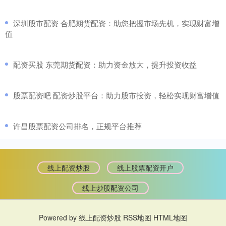
​深圳股市配资 合肥期货配资：助您把握市场先机，实现财富增
值
​配资买股 东莞期货配资：助力资金放大，提升投资收益
​股票配资吧 配资炒股平台：助力股市投资，轻松实现财富增值
​许昌股票配资公司排名，正规平台推荐
线上配资炒股
线上股票配资开户
线上炒股配资公司
Powered by
线上配资炒股
RSS地图
HTML地图