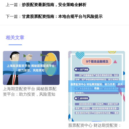
上一篇：
炒股配资最新指南，安全策略全解析
下一篇：
甘肃股票配资指南：本地合规平台与风险提示
相关文章
上海期货配资平台 揭秘股票配
资平台：助力投资，风险需知
股票配资中心 财达期货配资：