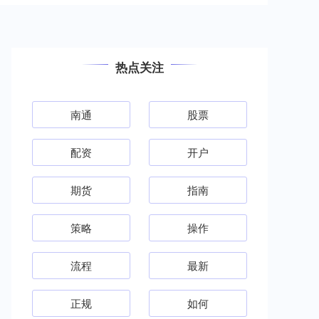
热点关注
南通
股票
配资
开户
期货
指南
策略
操作
流程
最新
正规
如何