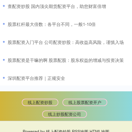
​查配资炒股 国内顶尖期货配资平台，助您财富倍增
​股票杠杆最大倍数：各平台不同，一般1-10倍
​股票配资入门平台 公司配资炒股：高收益高风险，谨慎入场
​股票配资是干嘛的啊 股票配股：股东权益的增减与投资决策
​深圳配资平台推荐｜正规安全
线上配资炒股
线上股票配资开户
线上炒股配资公司
Powered by
线上配资炒股
RSS地图
HTML地图