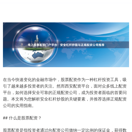
在当今快速变化的金融市场中，股票配资作为一种杠杆投资工具，吸
引了越来越多投资者的关注。然而西安配资平台，面对众多线上配资
平台，如何选择安全可靠的正规配资公司，成为投资者面临的首要问
题。本文将为您解析安全杠杆炒股的关键要素，并推荐选择正规配资
公司的实用指南。
## 什么是股票配资？
股票配资是指投资者通过向配资公司缴纳一定比例的保证金，获得数