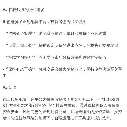
## 杠杆炒股的理性建议
即使选择了正规配资平台，投资者也需保持理性：
- **严格仓位管理**：避免满仓操作，单只股票持仓不宜过重
- **设置止损止盈**：提前设定明确的退出点位，严格执行交易纪律
- **持续学习提升**：不断学习市场分析方法和风险控制技巧
- **保持心态平稳**：杠杆交易会放大情绪波动，保持冷静决策至关重
要
## 结语
线上股票配资门户平台为投资者提供了资金杠杆工具，但“杠杆双刃
剑”的特性要求我们必须将安全性放在首位。通过选择具备合法资质、
资金安全、风控完善的正规配资公司，并结合理性的投资策略，投资
者才能在控制风险的前提下，合理运用杠杆工具提升投资效率。