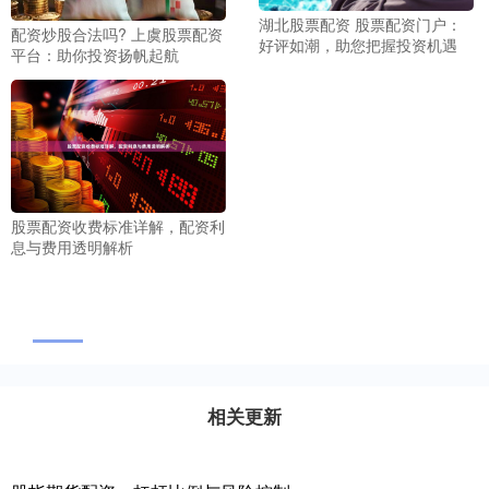
湖北股票配资 股票配资门户：
配资炒股合法吗? 上虞股票配资
好评如潮，助您把握投资机遇
平台：助你投资扬帆起航
股票配资收费标准详解，配资利
息与费用透明解析
相关更新