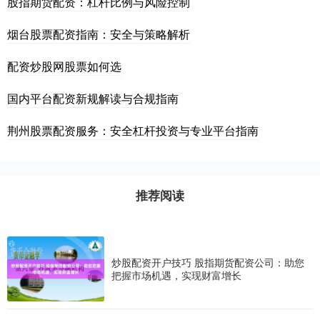
股指期货配资：杠杆比例与风险控制
烟台股票配资指南：安全与策略解析
配资炒股网股票如何选
国内平台配资新规解读与合规指南
荆州股票配资服务：安全杠杆投资与专业平台指南
推荐阅读
炒股配资开户技巧 股指期货配资公司：助您
把握市场机遇，实现财富增长