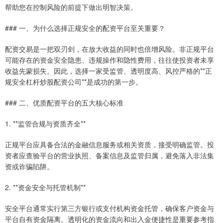
帮助您在控制风险的前提下做出明智决策。
### 一、为什么选择正规安全的配资平台至关重要？
配资交易是一把双刃剑，在放大收益的同时也倍增风险。非正规平台
可能存在的资金安全隐患、违规操作和隐性费用，往往使投资者未享
收益先蒙损失。因此，选择一家受监管、透明度高、风控严格的**正
规安全杠杆炒股配资公司**是成功的第一步。
### 二、优质配资平台的五大核心标准
1. **监管合规与资质齐全**
正规平台应具备合法的金融信息服务或相关资质，接受明确监管。投
资者应查验平台的营业执照、备案信息及监管归属，避免落入非法集
资或诈骗陷阱。
2. **资金安全与托管机制**
安全平台通常实行第三方银行或支付机构资金托管，确保客户资金与
平台自有资金隔离。透明化的资金流向和出入金便捷性是重要参考指