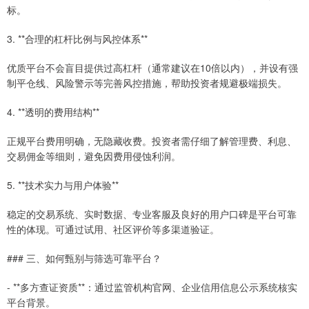
标。
3. **合理的杠杆比例与风控体系**
优质平台不会盲目提供过高杠杆（通常建议在10倍以内），并设有强
制平仓线、风险警示等完善风控措施，帮助投资者规避极端损失。
4. **透明的费用结构**
正规平台费用明确，无隐藏收费。投资者需仔细了解管理费、利息、
交易佣金等细则，避免因费用侵蚀利润。
5. **技术实力与用户体验**
稳定的交易系统、实时数据、专业客服及良好的用户口碑是平台可靠
性的体现。可通过试用、社区评价等多渠道验证。
### 三、如何甄别与筛选可靠平台？
- **多方查证资质**：通过监管机构官网、企业信用信息公示系统核实
平台背景。