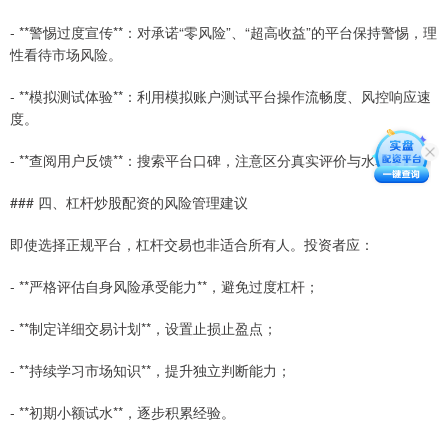
- **警惕过度宣传**：对承诺“零风险”、“超高收益”的平台保持警惕，理
性看待市场风险。
- **模拟测试体验**：利用模拟账户测试平台操作流畅度、风控响应速
度。
- **查阅用户反馈**：搜索平台口碑，注意区分真实评价与水军宣传。
### 四、杠杆炒股配资的风险管理建议
即使选择正规平台，杠杆交易也非适合所有人。投资者应：
- **严格评估自身风险承受能力**，避免过度杠杆；
- **制定详细交易计划**，设置止损止盈点；
- **持续学习市场知识**，提升独立判断能力；
- **初期小额试水**，逐步积累经验。